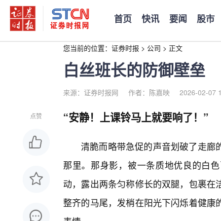
首页
快讯
要闻
股市
您当前的位置：
证券时报
>
公司
>
正文
白丝班长的防御壁垒
来源：证券时报网
作者：陈嘉映
2026-02-07 
“安静！上课铃马上就要响了！”
点赞
清脆而略带急促的声音划破了走廊
那里。那身影，被一条质地优良的白色
动，露出两条匀称修长的双腿，包裹在
整齐的马尾，发梢在阳光下闪烁着健康