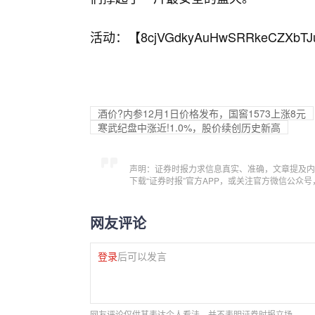
活动：【
8cjVGdkyAuHwSRRkeCZXbTJ
酒价?内参12月1日价格发布，国窖1573上涨8元
寒武纪盘中涨近!1.0%，股价续创历史新高
声明：证券时报力求信息真实、准确，文章提及内
下载“证券时报”官方APP，或关注官方微信公众
网友评论
登录
后可以发言
网友评论仅供其表达个人看法，并不表明证券时报立场