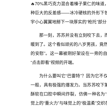
🔥70%黑巧克力混合着榛子果仁的味
种巨大的反差感——冰冷硬核的外形下
宇小心翼翼地掰下一块厚实的“枪托”部
那一刻，苏苏并没有立刻咬下去，而
暖到了。这个看似顽劣的八岁男孩，竟然
的安慰”。这一幕被刚好架设在一旁的自
“点击即看”视频的开端。
为什么要叫它“巴雷特”？因为它不
一般，具有极强的爆发力。当苏苏咬下
酥软在口腔中瞬间炸裂，仿佛一种名为“
觉上的“重火力”与味觉上的“极温柔”交