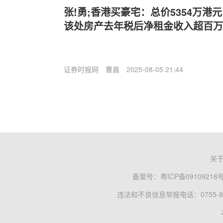
张!勇;香港买豪宅：总价5354万港元
该处房产去年税后净租金收入超百万
证券时报网
曹晨
2025-08-05 21:44
关
备案号：
粤ICP备09109218
违法和不良信息举报电话：0755-83