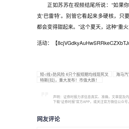
正如苏苏在视频结尾所说：“如果
支‘巴雷特’。别管它看起来多硬核，只
都会变得甜起来。”这个夏天，这种“重火
活动：【
8cjVGdkyAuHwSRRkeCZXbTJ
短<线>防风险 6只个股短期均线现死叉
海马汽?
特斯{拉}，重大发布！市值大跌！
声明：证券时报力求信息真实、准确，文章提及内
下载“证券时报”官方APP，或关注官方微信公众
网友评论